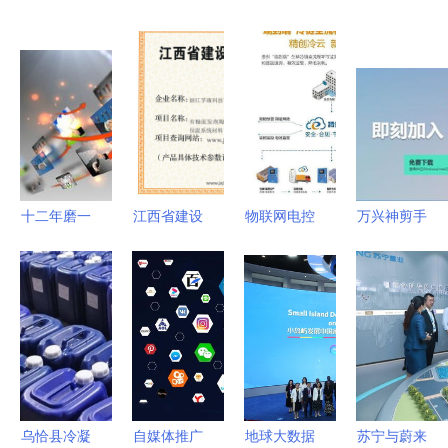
十二年磨一
江西省建设
物联网电控
万兴神剪手
剑 河南凝
科技成果推
产品 从推
变身喵影工
睿科技全网
广项目证书
广困境到小
厂 Vlog青
推广，革新
助力绿色建
爆发的蜕变
春化市场与
口碑营销服
筑创新 重
之路
物联网新机
务模式立行
庆孚瓯绿建
遇
业标杆
科技与九正
物联网技术
乌恰县冷凝
自媒体推广
地球大数据
苏宁与蔚来