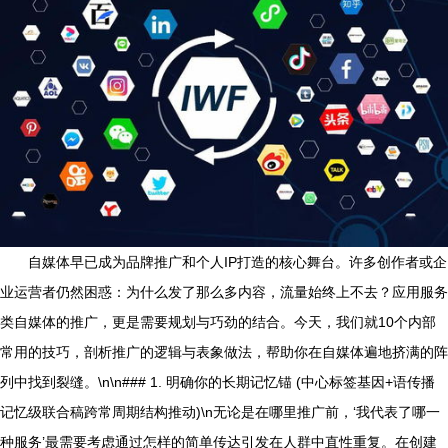
自媒体早已成为品牌推广和个人IP打造的核心舞台。许多创作者或企
业运营者仍然困惑：为什么发了那么多内容，流量始终上不去？应用服务
类自媒体的推广，更是需要规划与巧劲的结合。今天，我们就10个内部
常用的技巧，剖析推广的逻辑与表象做法，帮助你在自媒体遍地挤满的阵
列中找到裂缝。\n\n### 1. 明确你的长期记忆锚 (中心标签基因+语传播
记忆级联合稿跨常周期结构推动)\n无论是在哪里推广前，‘我代表了哪一
种服务’最需要考虑通过怎样的简单传达引发在人群中直性重复。在创建