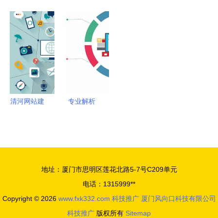
服务融合实
器管道除垢
到底该怎么
助力可持续
达成深度战
践
剂订制 优
做？教你10
发展目标实
略合作 智
化微生物环
个内部技
现 能力培
慧零售开放
境与应用服
巧，打响应
训班盛大开
赋能零售生
务解析
用服务品牌
幕
态应用服务
清河网站建
专业解析
设最新版指
网络推广如
南与一度信
何选对服务
息港物联网
商？正规与
技术服务实
实用并重
地址：厦门市思明区莲花北路5-7号C209单元
测（2025
电话：1315999**
年02月）
Copyright © 2026
www.fxk332.com
科技推广
厦门风向口科技有限公司
科技推广
版权所有
Sitemap